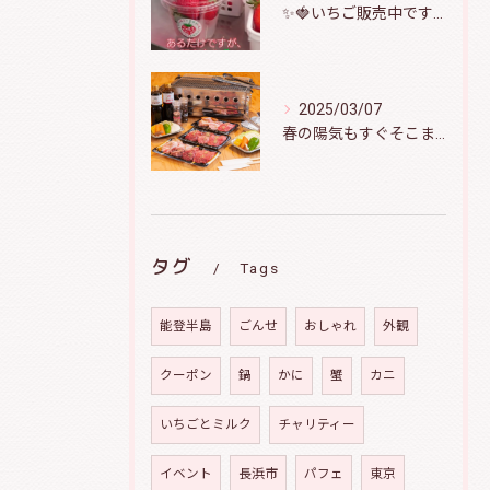
✨️🍓いちご販売中です🍓✨️
2025/03/07
春の陽気もすぐそこまで！バーベキューで盛り上がりましょう♪
タグ
Tags
能登半島
ごんせ
おしゃれ
外観
クーポン
鍋
かに
蟹
カニ
いちごとミルク
チャリティー
イベント
長浜市
パフェ
東京