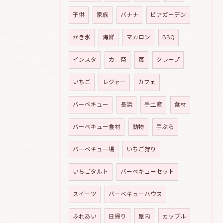
子供
家族
バナナ
ビアガーデン
かき氷
海鮮
マカロン
BBQ
インスタ
カニ祭
苺
クレープ
いちご
レジャー
カフェ
バーベキュー
長浜
手土産
食材
バーベキュー食材
動物
手ぶら
バーベキュー場
いちご狩り
いちごタルト
バーベキューセット
スイーツ
バーベキューハウス
ふれあい
日帰り
屋内
カップル