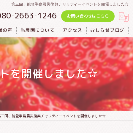
第三回、能登半島震災復興チャリティーイベントを開催しました☆
080-2663-1246
お問い合わせはこちら
様の声
当農園について
アクセス
おしらせブログ
バーベキュー
カフェ
トを開催しました☆
観光
いちご摘み
第三回、能登半島震災復興チャリティーイベントを開催しました☆