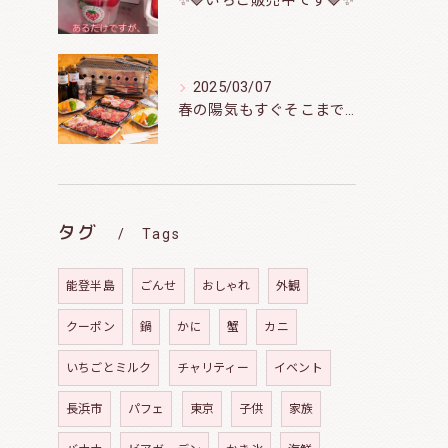
✨️🍓いちご販売中です🍓✨️
2025/03/07
春の陽気もすぐそこまで！バーベキューで盛り上がりましょう♪
タグ
Tags
能登半島
ごんせ
おしゃれ
外観
クーポン
鍋
かに
蟹
カニ
いちごとミルク
チャリティー
イベント
長浜市
パフェ
東京
子供
家族