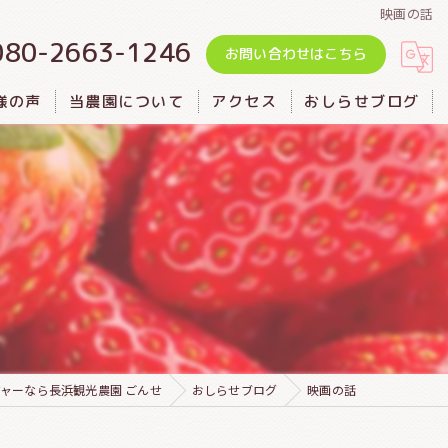
映画の話
080-2663-1246
お問い合わせはこちら
様の声
当農園について
アクセス
おしらせブログ
バーベキュー
カフェ
観光
いちご摘み
ャーなら長浜観光農園 ごんせ
おしらせブログ
映画の話