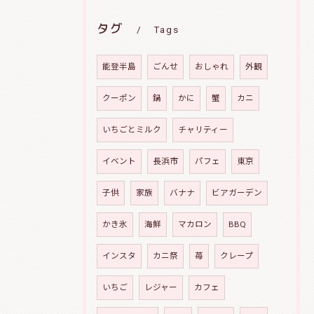
タグ
Tags
能登半島
ごんせ
おしゃれ
外観
クーポン
鍋
かに
蟹
カニ
いちごとミルク
チャリティー
イベント
長浜市
パフェ
東京
子供
家族
バナナ
ビアガーデン
かき氷
海鮮
マカロン
BBQ
インスタ
カニ祭
苺
クレープ
いちご
レジャー
カフェ