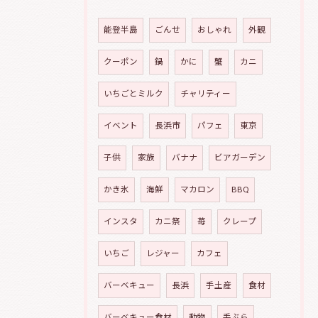
能登半島
ごんせ
おしゃれ
外観
クーポン
鍋
かに
蟹
カニ
いちごとミルク
チャリティー
イベント
長浜市
パフェ
東京
子供
家族
バナナ
ビアガーデン
かき氷
海鮮
マカロン
BBQ
インスタ
カニ祭
苺
クレープ
いちご
レジャー
カフェ
バーベキュー
長浜
手土産
食材
バーベキュー食材
動物
手ぶら