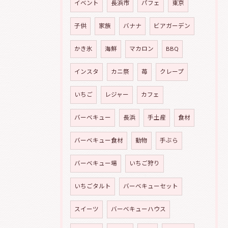
イベント
長浜市
パフェ
東京
子供
家族
バナナ
ビアガーデン
かき氷
海鮮
マカロン
BBQ
インスタ
カニ祭
苺
クレープ
いちご
レジャー
カフェ
バーベキュー
長浜
手土産
食材
バーベキュー食材
動物
手ぶら
バーベキュー場
いちご狩り
いちごタルト
バーベキューセット
スイーツ
バーベキューハウス