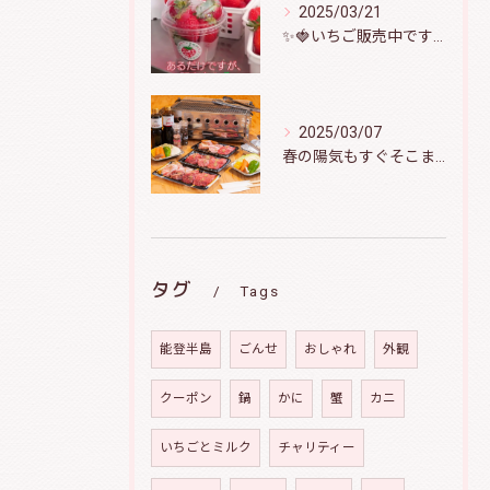
2025/03/21
✨️🍓いちご販売中です🍓✨️
2025/03/07
春の陽気もすぐそこまで！バーベキューで盛り上がりましょう♪
タグ
Tags
能登半島
ごんせ
おしゃれ
外観
クーポン
鍋
かに
蟹
カニ
いちごとミルク
チャリティー